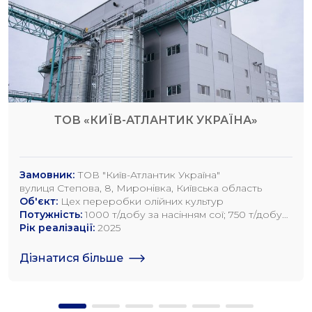
ТОВ «КИЇВ-АТЛАНТИК УКРАЇНА»
Замовник:
ТОВ "Київ-Атлантик Україна"
вулиця Степова, 8, Миронівка, Київська область
Об'єкт:
Цех переробки олійних культур
Потужність:
1000 т/добу за насінням сої; 750 т/добу
за насінням ріпаку; 1200 т/добу по насінню
Рік реалізації:
2025
соняшника
Дізнатися більше