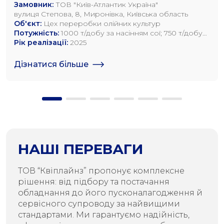
Замовник:
ТОВ "Київ-Атлантик Україна"
вулиця Степова, 8, Миронівка, Київська область
Об'єкт:
Цех переробки олійних культур
Потужність:
1000 т/добу за насінням сої; 750 т/добу
за насінням ріпаку; 1200 т/добу по насінню
Рік реалізації:
2025
соняшника
Дізнатися більше
НАШІ ПЕРЕВАГИ
ТОВ “Квіплайнз” пропонує комплексне
рішення: від підбору та постачання
обладнання до його пусконалагодження й
сервісного супроводу за найвищими
стандартами. Ми гарантуємо надійність,