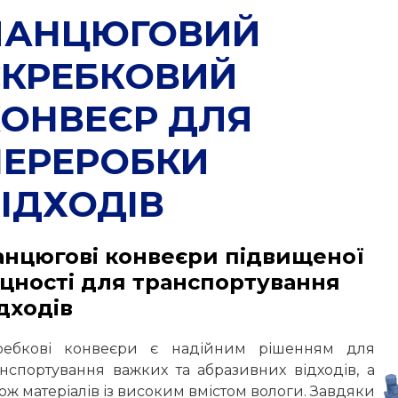
ЛАНЦЮГОВИЙ
СКРЕБКОВИЙ
КОНВЕЄР ДЛЯ
ПЕРЕРОБКИ
ІДХОДІВ
анцюгові конвеєри підвищеної
іцності для транспортування
дходів
ребкові конвеєри є надійним рішенням для
анспортування важких та абразивних відходів, а
ож матеріалів із високим вмістом вологи. Завдяки