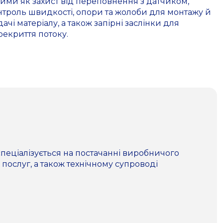
кими як захист від переповнення з датчиком,
нтроль швидкості, опори та жолоби для монтажу й
ачі матеріалу, а також запірні заслінки для
рекриття потоку.
пеціалізується на постачанні виробничого
 послуг, а також технічному супроводі