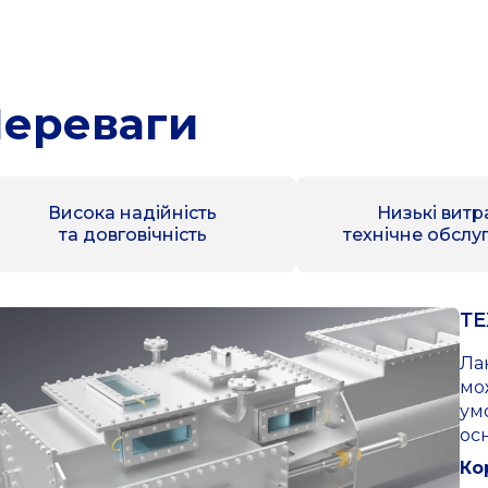
ереваги
Висока надійність
Низькі витр
та довговічність
технічне обслу
ТЕ
Ла
мо
умо
ос
Ко