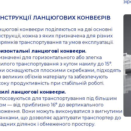
зір
НСТРУКЦІЇ ЛАНЦЮГОВИХ КОНВЕЄРІВ
цюгові конвеєри поділяються на дві основні
струкції, кожна з яких призначена для різних
рямків транспортування та умов експлуатації.
ризонтальні ланцюгові конвеєри.
значені для горизонтального або злегка
илого транспортування з кутом нахилу до 15°.
ни оснащуються плоскими скребками, підходять
 великих об’ємів матеріалу та забезпечують
оку продуктивність при стабільній роботі.
хилі ланцюгові конвеєри.
тосовуються для транспортування під більшим
ом — від приблизно 16° до вертикального
ложення. Вони можуть виконуватися з вигнутими
янками, що дозволяє адаптувати транспортер до
адних ділянок і обмеженого простору.