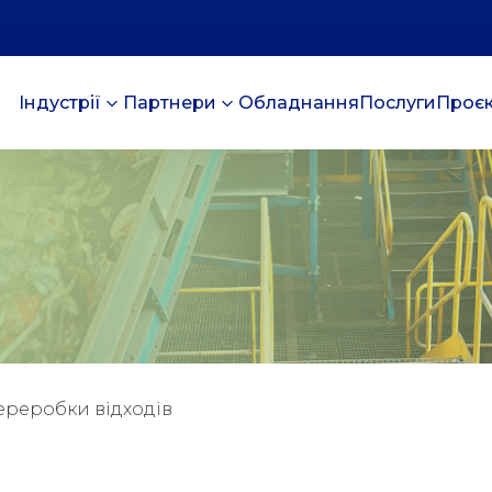
Індустрії
Партнери
Обладнання
Послуги
Проє
ереробки відходів