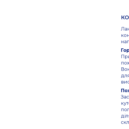
КО
Лан
кон
нап
Го
При
пох
Во
для
вис
По
Зас
кут
по
діл
скл