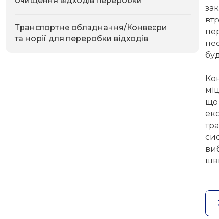
очищення відходів переробки
за
втр
Транспортне обладнання/Конвеєри
пер
та норії для переробки відходів
не
буд
Ко
міц
що
екс
тра
сис
ви
шви