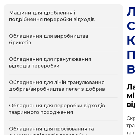
Машини для дроблення і
подрібнення переробки відходів
Обладнання для виробництва
брикетів
Обладнання для гранулювання
В
відходів переробки
Обладнання для ліній гранулювання
Л
добрив/виробництва пелет з добрив
м
ві
Обладнання для переробки відходів
тваринного походження
Ск
тр
Обладнання для просіювання та
так