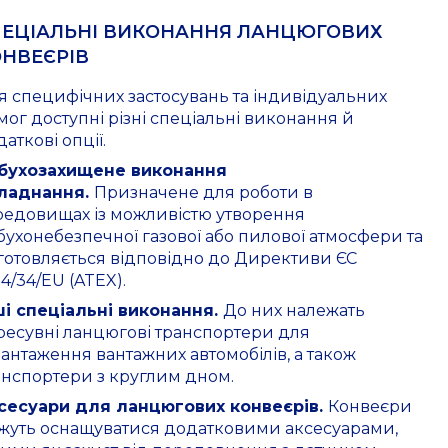
ПЕЦІАЛЬНІ ВИКОНАННЯ
ЛАНЦЮГОВИХ
НВЕЄРІВ
я специфічних застосувань та індивідуальних
мог доступні різні спеціальні виконання й
аткові опції.
бухозахищене виконання
ладнання.
Призначене для роботи в
редовищах із можливістю утворення
бухонебезпечної газової або пилової атмосфери та
готовляється відповідно до Директиви ЄС
4/34/EU (ATEX).
ші спеціальні виконання.
До них належать
ресувні ланцюгові транспортери для
вантаження вантажних автомобілів, а також
анспортери з круглим дном.
сесуари для ланцюгових конвеєрів.
Конвеєри
жуть оснащуватися додатковими аксесуарами,