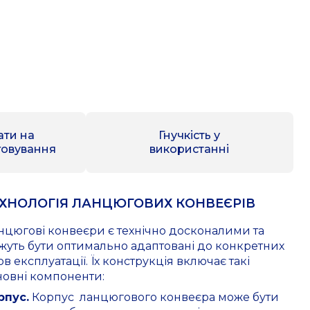
ати на
Гнучкість у
говування
використанні
ХНОЛОГІЯ ЛАНЦЮГОВИХ КОНВЕЄРІВ
нцюгові конвеєри є технічно досконалими та
жуть бути оптимально адаптовані до конкретних
в експлуатації. Їх конструкція включає такі
новні компоненти:
рпус.
Корпус ланцюгового конвеєра може бути