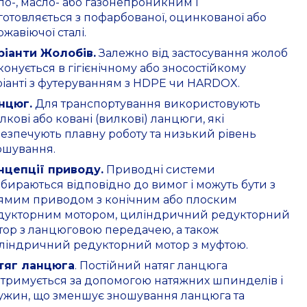
ло-, масло- або газонепроникним і
готовляється з пофарбованої, оцинкованої або
жавіючої сталі.
ріанти Жолобів.
Залежно від застосування жолоб
конується в гігієнічному або зносостійкому
ріанті з футеруванням з HDPE чи HARDOX.
нцюг.
Для транспортування використовують
лкові або ковані (вилкові) ланцюги, які
безпечують плавну роботу та низький рівень
ошування.
нцепції приводу.
Приводні системи
дбираються відповідно до вимог і можуть бути з
ямим приводом з конічним або плоским
дукторним мотором, циліндричний редукторний
тор з ланцюговою передачею, а також
ліндричний редукторний мотор з муфтою.
тяг ланцюга
. Постійний натяг ланцюга
дтримується за допомогою натяжних шпинделів і
ужин, що зменшує зношування ланцюга та