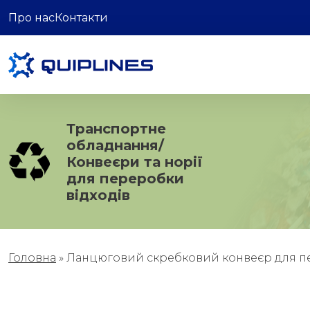
Про нас
Контакти
Транспортне
обладнання/
Конвеєри та норії
для переробки
відходів
Головна
»
Ланцюговий скребковий конвеєр для п