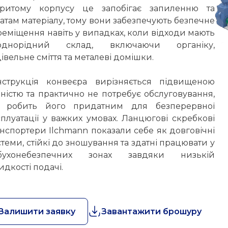
критому корпусу це запобігає запиленню та
атам матеріалу, тому вони забезпечують безпечне
еміщення навіть у випадках, коли відходи мають
однорідний склад, включаючи органіку,
івельне сміття та металеві домішки.
нструкція конвеєра вирізняється підвищеною
ністю та практично не потребує обслуговування,
 робить його придатним для безперервної
плуатації у важких умовах. Ланцюгові скребкові
нспортери Ilchmann показали себе як довговічні
теми, стійкі до зношування та здатні працювати у
бухонебезпечних зонах завдяки низькій
дкості подачі.
Залишити заявку
Завантажити брошуру