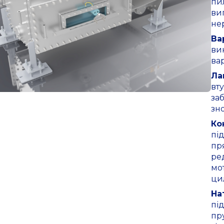
пи
ви
нер
Ва
ви
ва
Ла
вту
за
зн
Ко
пі
пр
ре
мо
ци
На
пі
пр