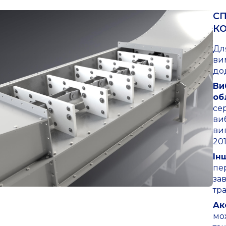
С
КО
Дл
ви
дод
Ви
об
се
ви
ви
201
Ін
пе
за
тр
Ак
мо