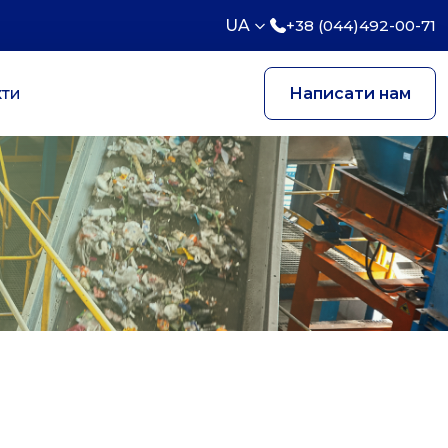
UA
+38 (044)492-00-71
кти
Написати нам