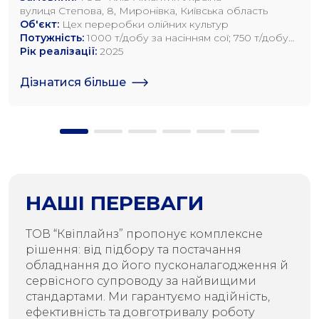
вулиця Степова, 8, Миронівка, Київська область
Об'єкт:
Цех переробки олійних культур
Потужність:
1000 т/добу за насінням сої; 750 т/добу
за насінням ріпаку; 1200 т/добу по насінню
Рік реалізації:
2025
соняшника
Дізнатися більше
НАШІ ПЕРЕВАГИ
ТОВ “Квіплайнз” пропонує комплексне
рішення: від підбору та постачання
обладнання до його пусконалагодження й
сервісного супроводу за найвищими
стандартами. Ми гарантуємо надійність,
ефективність та довготривалу роботу