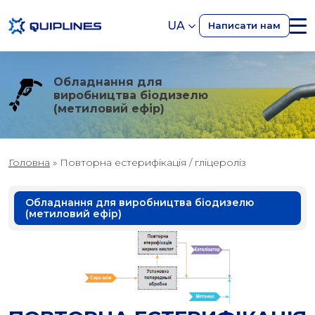
UA
Написати нам
Обладнання для
виробництва біодизелю
(метиловий ефір)
Головна
»
Повторна естерифікація / гліцероліз
Обладнання для виробництва біодизелю
(метиловий ефір)