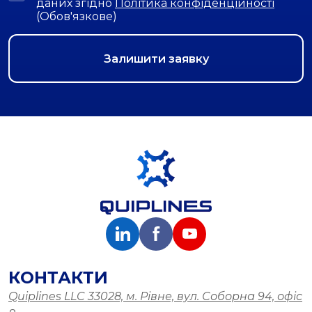
даних згідно
Політика конфіденційності
(Обов'язкове)
КОНТАКТИ
Quiplines LLC 33028, м. Рівне, вул. Соборна 94, офіс