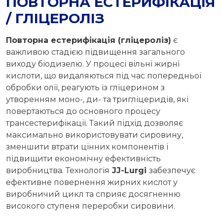
ПОВТОРНА ЕСТЕРИФІКАЦІЯ
/ ГЛІЦЕРОЛІЗ
Повторна естерифікація (гліцероліз)
є
важливою стадією підвищення загального
виходу біодизелю. У процесі вільні жирні
кислоти, що видаляються під час попередньої
обробки олії, реагують із гліцерином з
утворенням моно-, ди- та тригліцеридів, які
повертаються до основного процесу
трансестерифікації. Такий підхід дозволяє
максимально використовувати сировину,
зменшити втрати цінних компонентів і
підвищити економічну ефективність
виробництва. Технологія
JJ-Lurgi
забезпечує
ефективне повернення жирних кислот у
виробничий цикл та сприяє досягненню
високого ступеня переробки сировини.