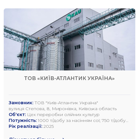
ТОВ «КИЇВ-АТЛАНТИК УКРАЇНА»
Замовник:
ТОВ "Київ-Атлантик Україна"
вулиця Степова, 8, Миронівка, Київська область
Об'єкт:
Цех переробки олійних культур
Потужність:
1000 т/добу за насінням сої; 750 т/добу
за насінням ріпаку; 1200 т/добу по насінню
Рік реалізації:
2025
соняшника