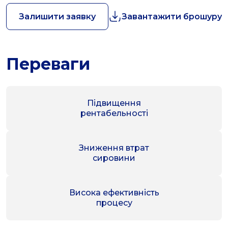
Залишити заявку
Завантажити брошуру
Переваги
Підвищення
рентабельності
Зниження втрат
сировини
Висока ефективність
процесу