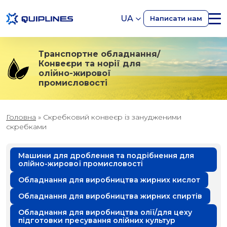
UA
Написати нам
Транспортне обладнання/
Конвеєри та норії для
олійно-жирової
промисловості
Головна
»
Скребковий конвеєр із занудженими
скребками
Машини для дроблення та подрібнення для
олійно-жирової промисловості
Обладнання для виробництва жирних кислот
Обладнання для виробництва жирних спиртів
Обладнання для виробництва олії/для цеху
підготовки пресування олійних культур