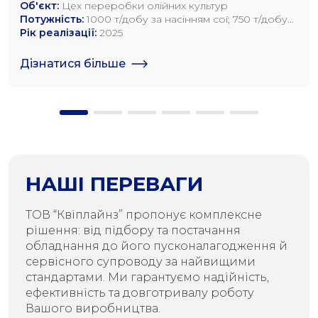
Об'єкт:
Цех переробки олійних культур
Потужність:
1000 т/добу за насінням сої; 750 т/добу
за насінням ріпаку; 1200 т/добу по насінню
Рік реалізації:
2025
соняшника
Дізнатися більше
НАШІ ПЕРЕВАГИ
ТОВ “Квіплайнз” пропонує комплексне
рішення: від підбору та постачання
обладнання до його пусконалагодження й
сервісного супроводу за найвищими
стандартами. Ми гарантуємо надійність,
ефективність та довготривалу роботу
Вашого виробництва.