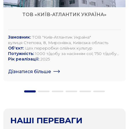
ТОВ «КИЇВ-АТЛАНТИК УКРАЇНА»
Замовник:
ТОВ "Київ-Атлантик Україна"
вулиця Степова, 8, Миронівка, Київська область
Об'єкт:
Цех переробки олійних культур
Потужність:
1000 т/добу за насінням сої; 750 т/добу
за насінням ріпаку; 1200 т/добу по насінню
Рік реалізації:
2025
соняшника
Дізнатися більше
НАШІ ПЕРЕВАГИ