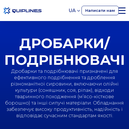
UA
Написати нам
ДРОБАРКИ/
ПОДРІБНЮВАЧІ
Дробарки та подрібнювачі призначені для
ефективного подрібнення та дроблення
різноманітної сировини, включаючи олійні
культури (соняшник, соя, ріпак), відходи
тваринного походження (м’ясо-кісткове
борошно) та інші сипучі матеріали. Обладнання
забезпечує високу продуктивність, надійність і
відповідає сучасним стандартам якості.