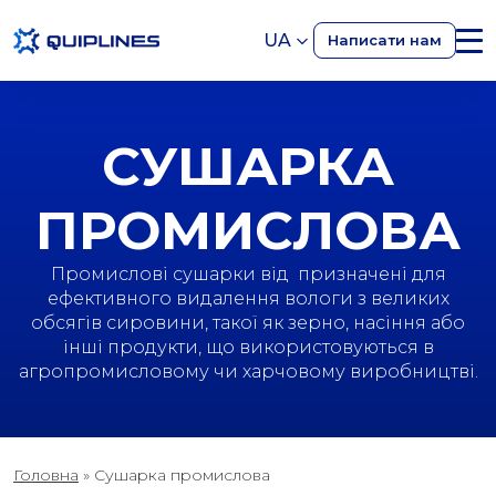
UA
Написати нам
СУШАРКА
ПРОМИСЛОВА
Промислові сушарки від призначені для
ефективного видалення вологи з великих
обсягів сировини, такої як зерно, насіння або
інші продукти, що використовуються в
агропромисловому чи харчовому виробництві.
Головна
»
Сушарка промислова